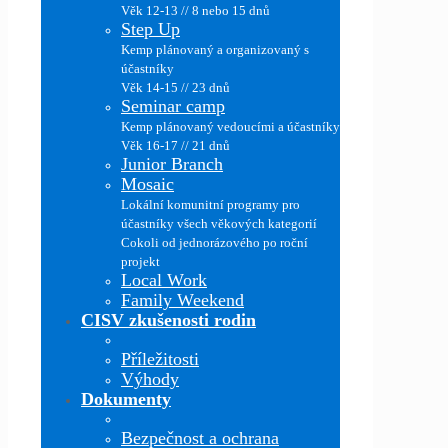
Věk 12-13 // 8 nebo 15 dnů
Step Up
Kemp plánovaný a organizovaný s
účastníky
Věk 14-15 // 23 dnů
Seminar camp
Kemp plánovaný vedoucími a účastníky
Věk 16-17 // 21 dnů
Junior Branch
Mosaic
Lokální komunitní programy pro
účastníky všech věkových kategorií
Cokoli od jednorázového po roční
projekt
Local Work
Family Weekend
CISV zkušenosti rodin
Příležitosti
Výhody
Dokumenty
Bezpečnost a ochrana