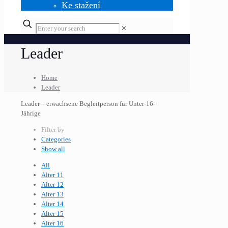
Ke stažení
✕
Leader
Home
Leader
Leader – erwachsene Begleitperson für Unter-16-
Jährige
Filter by
Categories
Show all
All
Alter 11
Alter 12
Alter 13
Alter 14
Alter 15
Alter 16