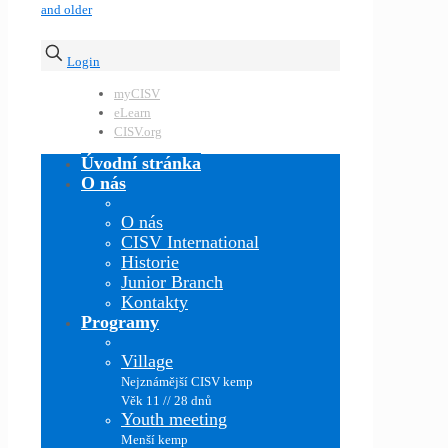
Login
myCISV
eLearn
CISV.org
Úvodní stránka
O nás
O nás
CISV International
Historie
Junior Branch
Kontakty
Programy
Village
Nejznámější CISV kemp
Věk 11 // 28 dnů
Youth meeting
Menší kemp