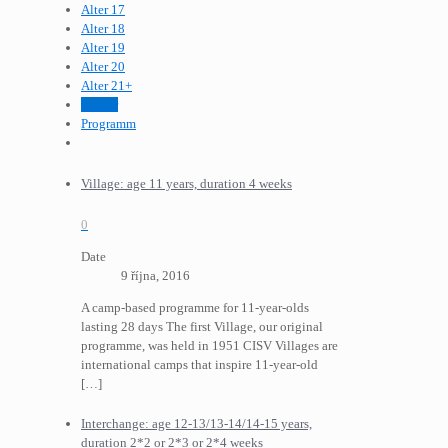
Alter 17
Alter 18
Alter 19
Alter 20
Alter 21+
Leader
Programm
Village: age 11 years, duration 4 weeks
0
Date
9 října, 2016
A camp-based programme for 11-year-olds
lasting 28 days The first Village, our original
programme, was held in 1951 CISV Villages are
international camps that inspire 11-year-old
[…]
Interchange: age 12-13/13-14/14-15 years,
duration 2*2 or 2*3 or 2*4 weeks