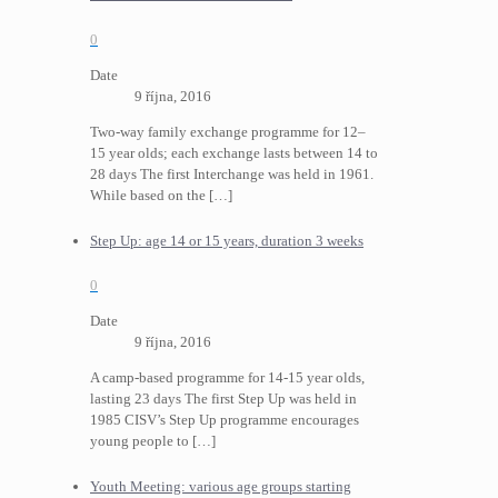
0
Date
9 října, 2016
Two-way family exchange programme for 12–
15 year olds; each exchange lasts between 14 to
28 days The first Interchange was held in 1961.
While based on the
[…]
Step Up: age 14 or 15 years, duration 3 weeks
0
Date
9 října, 2016
A camp-based programme for 14-15 year olds,
lasting 23 days The first Step Up was held in
1985 CISV’s Step Up programme encourages
young people to
[…]
Youth Meeting: various age groups starting