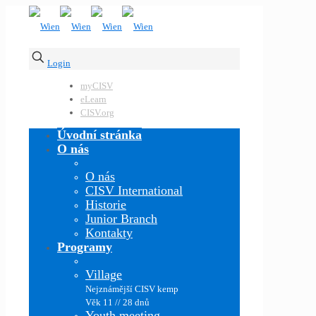
Login
myCISV
eLearn
CISV.org
Úvodní stránka
O nás
O nás
CISV International
Historie
Junior Branch
Kontakty
Programy
Village
Nejznámější CISV kemp
Věk 11 // 28 dnů
Youth meeting