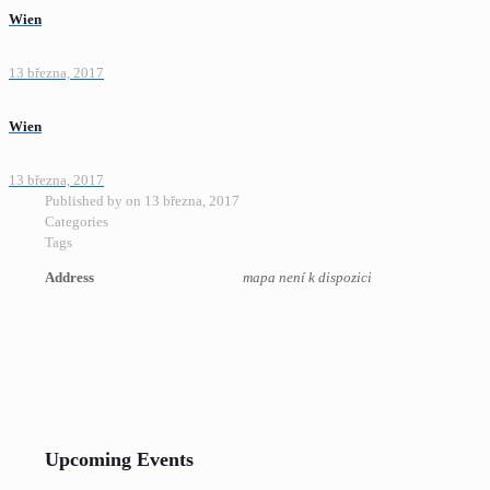
Wien
13 března, 2017
Wien
13 března, 2017
Published by
on
13 března, 2017
Categories
Tags
Address
mapa není k dispozici
Upcoming Events