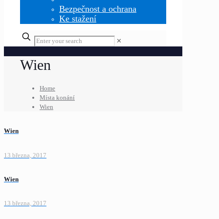
Bezpečnost a ochrana
Ke stažení
✕
Wien
Home
Místa konání
Wien
Wien
13 března, 2017
Wien
13 března, 2017