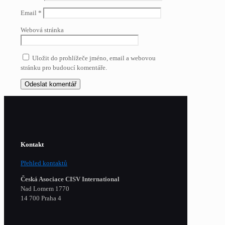
Email
*
Webová stránka
Uložit do prohlížeče jméno, email a webovou
stránku pro budoucí komentáře.
Kontakt
Přehled kontaktů
Česká Asociace CISV International
Nad Lomem 1770
14 700 Praha 4