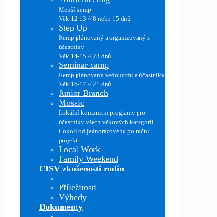
Menší kemp
Věk 12-13 // 8 nebo 15 dnů
Step Up
Kemp plánovaný a organizovaný s
účastníky
Věk 14-15 // 23 dnů
Seminar camp
Kemp plánovaný vedoucími a účastníky
Věk 16-17 // 21 dnů
Junior Branch
Mosaic
Lokální komunitní programy pro
účastníky všech věkových kategorií
Cokoli od jednorázového po roční
projekt
Local Work
Family Weekend
CISV zkušenosti rodin
Příležitosti
Výhody
Dokumenty