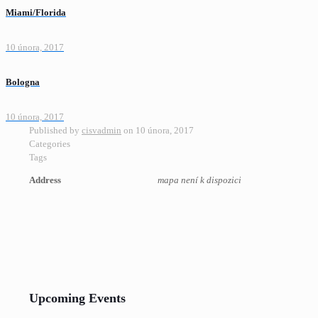
Miami/Florida
10 února, 2017
Bologna
10 února, 2017
Published by
cisvadmin
on
10 února, 2017
Categories
Tags
Address
mapa není k dispozici
Upcoming Events