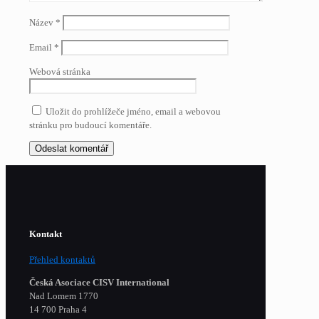
Název
*
Email
*
Webová stránka
Uložit do prohlížeče jméno, email a webovou
stránku pro budoucí komentáře.
Kontakt
Přehled kontaktů
Česká Asociace CISV International
Nad Lomem 1770
14 700 Praha 4