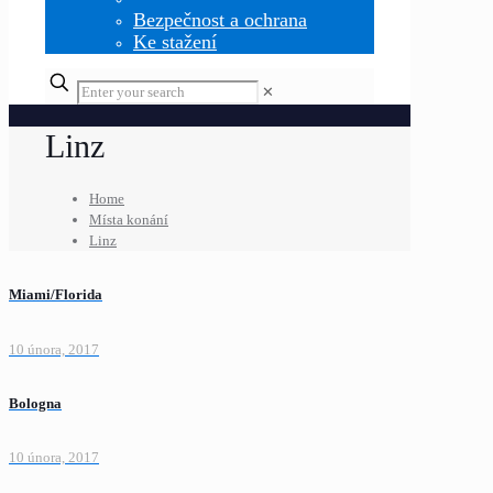
Bezpečnost a ochrana
Ke stažení
✕
Linz
Home
Místa konání
Linz
Miami/Florida
10 února, 2017
Bologna
10 února, 2017