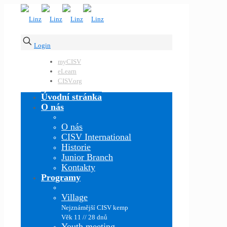
Login
myCISV
eLearn
CISV.org
Úvodní stránka
O nás
O nás
CISV International
Historie
Junior Branch
Kontakty
Programy
Village
Nejznámější CISV kemp
Věk 11 // 28 dnů
Youth meeting