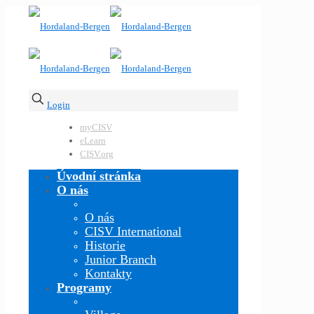
Login
myCISV
eLearn
CISV.org
Úvodní stránka
O nás
O nás
CISV International
Historie
Junior Branch
Kontakty
Programy