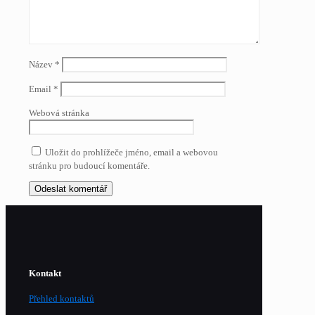
Název
*
Email
*
Webová stránka
Uložit do prohlížeče jméno, email a webovou
stránku pro budoucí komentáře.
Kontakt
Přehled kontaktů