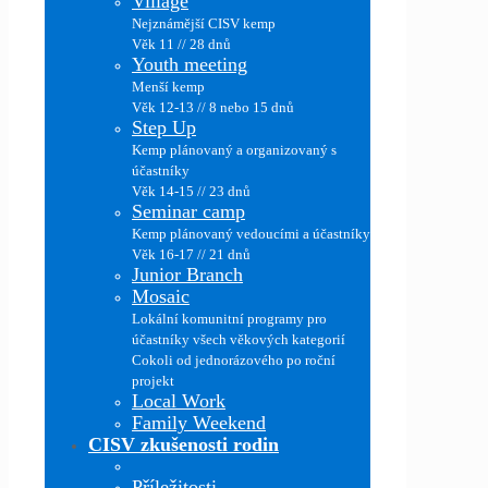
Village
Nejznámější CISV kemp
Věk 11 // 28 dnů
Youth meeting
Menší kemp
Věk 12-13 // 8 nebo 15 dnů
Step Up
Kemp plánovaný a organizovaný s
účastníky
Věk 14-15 // 23 dnů
Seminar camp
Kemp plánovaný vedoucími a účastníky
Věk 16-17 // 21 dnů
Junior Branch
Mosaic
Lokální komunitní programy pro
účastníky všech věkových kategorií
Cokoli od jednorázového po roční
projekt
Local Work
Family Weekend
CISV zkušenosti rodin
Příležitosti