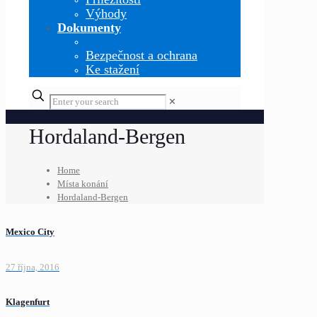
Výhody
Dokumenty
Bezpečnost a ochrana
Ke stažení
✕
Hordaland-Bergen
Home
Místa konání
Hordaland-Bergen
Mexico City
27 října, 2016
Klagenfurt