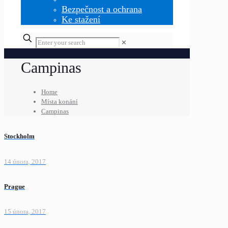
Bezpečnost a ochrana
Ke stažení
✕
Campinas
Home
Místa konání
Campinas
Stockholm
14 února, 2017
Prague
15 února, 2017