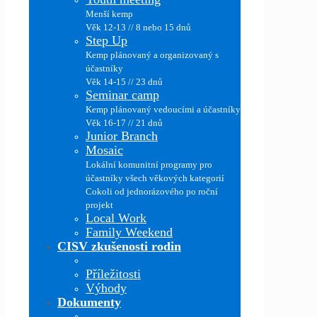
Menší kemp
Věk 12-13 // 8 nebo 15 dnů
Step Up
Kemp plánovaný a organizovaný s
účastníky
Věk 14-15 // 23 dnů
Seminar camp
Kemp plánovaný vedoucími a účastníky
Věk 16-17 // 21 dnů
Junior Branch
Mosaic
Lokální komunitní programy pro
účastníky všech věkových kategorií
Cokoli od jednorázového po roční
projekt
Local Work
Family Weekend
CISV zkušenosti rodin
Příležitosti
Výhody
Dokumenty