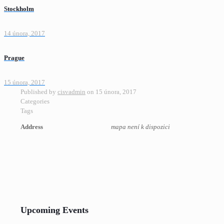
Stockholm
14 února, 2017
Prague
15 února, 2017
Published by
cisvadmin
on
15 února, 2017
Categories
Tags
Address
mapa není k dispozici
Upcoming Events