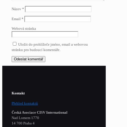
Název
*
Email
*
Webová stránka
Uložit do prohlížeče jméno, email a webovou
stránku pro budoucí komentáře.
Kontakt
Přehled kontaktů
Česká Asociace CISV International
Nad Lomem 1770
14 700 Praha 4