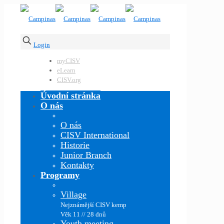
Login
myCISV
eLearn
CISV.org
Úvodní stránka
O nás
O nás
CISV International
Historie
Junior Branch
Kontakty
Programy
Village
Nejznámější CISV kemp
Věk 11 // 28 dnů
Youth meeting